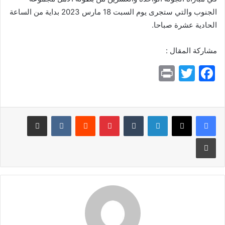
الجنوب والتي ستجرى يوم السبت 18 مارس 2023 بداية من الساعة
الحادية عشرة صباحا.
مشاركة المقال :
Pr
T
F
in
w
a
t
itt
c
e
er
لينكدإن
بينتيريست
مشاركة عبر البريد
b
طباعة
o
o
k