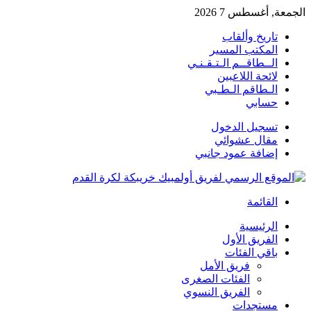
الجمعة, أغسطس 7 2026
تاريخ وألقاب
المكتب المسير
الــطاقــم الـتـقـنـي
لائحة اللاعبين
الـطاقم الـطـبي
حسابي
تسجيل الدخول
مقال عشوائي
إضافة عمود جانبي
القائمة
الرئيسية
الفريق الأول
باقي الفئات
فريق الأمل
الفئات الصغرى
الفريق النسوي
مستجدات