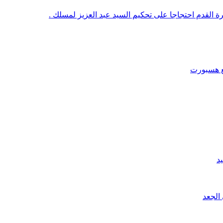
رة القدم احتجاجا على تحكيم السيد عبد العزيز لمسلك .
قع هسبورت
د