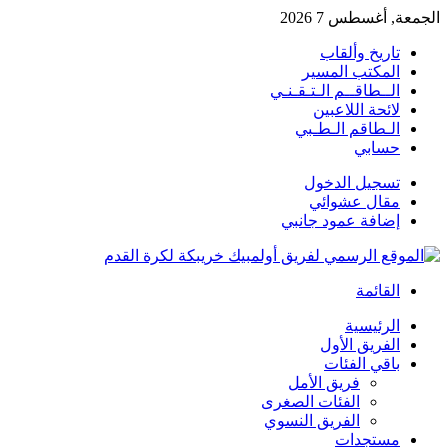
الجمعة, أغسطس 7 2026
تاريخ وألقاب
المكتب المسير
الــطاقــم الـتـقـنـي
لائحة اللاعبين
الـطاقم الـطـبي
حسابي
تسجيل الدخول
مقال عشوائي
إضافة عمود جانبي
القائمة
الرئيسية
الفريق الأول
باقي الفئات
فريق الأمل
الفئات الصغرى
الفريق النسوي
مستجدات