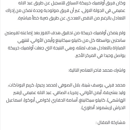
وكان فريق أولمبيك خريبكة السباق للتسجيل عن طريق عبد الاله
عميمي في الجولة الاولى، غير أن فريق مولودية وجدة تمكن من إدراك
التعادل بالرغم من النقص العددي عن طريق ضربة خطأ مباشرة.
ولم يتمكن أولمبيك خريبكة من تحقيق هدف الفوز بعد إضاعته لفرصتين
سانحتين بواسطة كل من كابيلو سيكانينغ وأيمن الأواني، لتنتهي
المباراة بالتعادل هدف لمثله، وهي النتيجة التي جعلت أولمبيك خريبكة
يواصل وحيدا في المركز الأخير.
واشرك محمد فاخر العناصر التالية:
محمد فرني، يوسف شينة، بلال الصوفي (محمد رحيم)، كريم البوناكات،
وليد بنشريفة، أيمن الأواني، زمرياء الصافي، عبد الاله عميمي (زهير
الهاشمي)، كابيلو سيكانينغ، أسامة الحفاري (كوامي أبوكو)، اسماعيل
الحراش (ريشموند أنطوي).
مشاركة المقال :