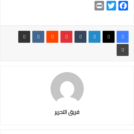
Pr
T
F
in
wi
ac
t
tt
e
er
b
لينكدإن
بينتيريست
مشاركة عبر البريد
o
طباعة
ok
فريق التحرير