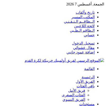
الجمعة, أغسطس 7 2026
تاريخ وألقاب
المكتب المسير
الــطاقــم الـتـقـنـي
لائحة اللاعبين
الـطاقم الـطـبي
حسابي
تسجيل الدخول
مقال عشوائي
إضافة عمود جانبي
القائمة
الرئيسية
الفريق الأول
باقي الفئات
فريق الأمل
الفئات الصغرى
الفريق النسوي
مستجدات