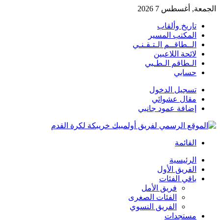
الجمعة, أغسطس 7 2026
تاريخ وألقاب
المكتب المسير
الــطاقــم الـتـقـنـي
لائحة اللاعبين
الـطاقم الـطـبي
حسابي
تسجيل الدخول
مقال عشوائي
إضافة عمود جانبي
القائمة
الرئيسية
الفريق الأول
باقي الفئات
فريق الأمل
الفئات الصغرى
الفريق النسوي
مستجدات