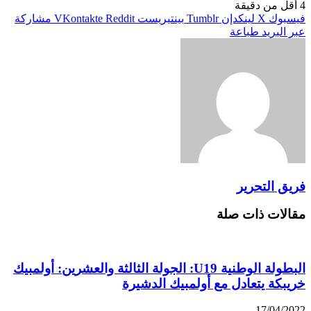
4
أقل من دقيقة
فيسبوك
X
لينكدإن
بينتيريست
مشاركة
عبر البريد
طباعة
فريق التحرير
مقالات ذات صلة
البطولة الوطنية U19: الجولة الثالثة والعشرين: أولمبيك
خريبكة يتعادل مع أولمبيك الدشيرة
17/04/2022