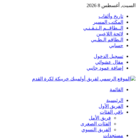
السبت, أغسطس 8 2026
تاريخ وألقاب
المكتب المسير
الــطاقــم الـتـقـنـي
لائحة اللاعبين
الـطاقم الـطـبي
حسابي
تسجيل الدخول
مقال عشوائي
إضافة عمود جانبي
القائمة
الرئيسية
الفريق الأول
باقي الفئات
فريق الأمل
الفئات الصغرى
الفريق النسوي
مستجدات