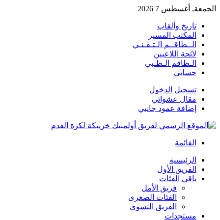
الجمعة, أغسطس 7 2026
تاريخ وألقاب
المكتب المسير
الــطاقــم الـتـقـنـي
لائحة اللاعبين
الـطاقم الـطـبي
حسابي
تسجيل الدخول
مقال عشوائي
إضافة عمود جانبي
القائمة
الرئيسية
الفريق الأول
باقي الفئات
فريق الأمل
الفئات الصغرى
الفريق النسوي
مستجدات