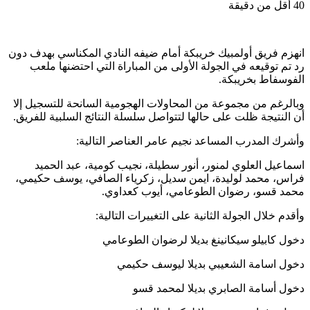
40
أقل من دقيقة
انهزم فريق أولمبيك خريبكة أمام ضيفه النادي المكناسي بهدف دون
رد تم توقيعه في الجولة الأولى من المباراة التي احتضنها ملعب
الفوسفاط بخريبكة.
وبالرغم من مجموعة من المحاولات الهجومية السانحة للتسجيل إلا
أن النتيجة ظلت على حالها لتتواصل سلسلة النتائج السلبية للفريق.
وأشرك المدرب المساعد نجيم عامر العناصر التالية:
اسماعيل العلوي لمنور، أنور سطيلة، نجيب كومية، عبد الحميد
فراس، محمد لوليدة، ايمن سديل، زكرياء الصافي، يوسف حكيمي،
محمد قسو، رضوان الطوعامي، أيوب كعداوي.
وأقدم خلال الجولة الثانية على التغييرات التالية:
دخول كابيلو سيكانينغ بديلا لرضوان الطوعامي
دخول اسامة الشعيبي بديلا ليوسف حكيمي
دخول أسامة الصابري بديلا لمحمد قسو