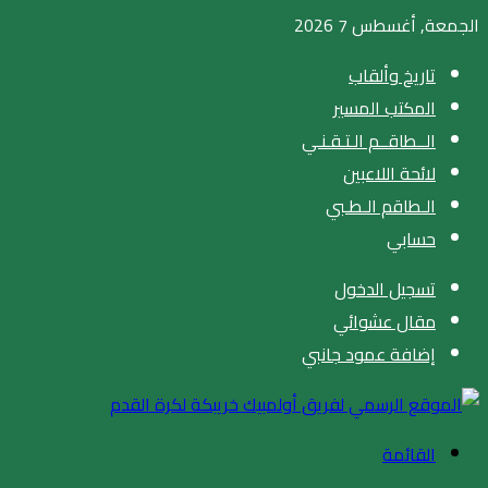
الجمعة, أغسطس 7 2026
تاريخ وألقاب
المكتب المسير
الــطاقــم الـتـقـنـي
لائحة اللاعبين
الـطاقم الـطـبي
حسابي
تسجيل الدخول
مقال عشوائي
إضافة عمود جانبي
القائمة