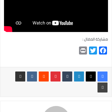
مشاركة المقال :
Pr
T
F
in
wi
ac
t
tt
e
er
b
لينكدإن
بينتيريست
مشاركة عبر البريد
o
طباعة
ok