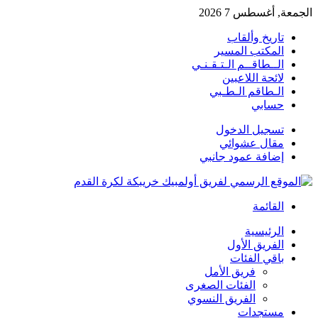
الجمعة, أغسطس 7 2026
تاريخ وألقاب
المكتب المسير
الــطاقــم الـتـقـنـي
لائحة اللاعبين
الـطاقم الـطـبي
حسابي
تسجيل الدخول
مقال عشوائي
إضافة عمود جانبي
القائمة
الرئيسية
الفريق الأول
باقي الفئات
فريق الأمل
الفئات الصغرى
الفريق النسوي
مستجدات