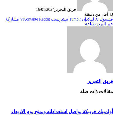
فريق التحرير
16/01/2024
43
أقل من دقيقة
فيسبوك
X
لينكدإن
بينتيريست
مشاركة
عبر البريد
طباعة
فريق التحرير
مقالات ذات صلة
أولمبيك خريبكة يواصل استعداداته ويمنح يوم الاربعاء