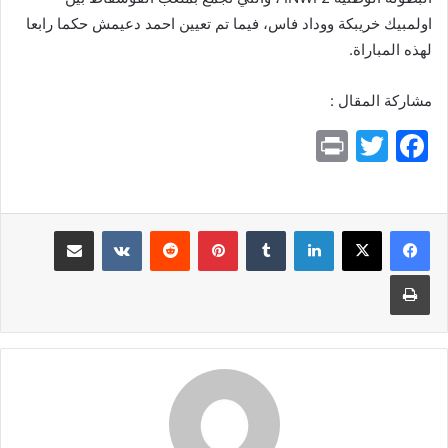
اولمبيك خريبكة ووداد فاس، فيما تم تعيين احمد دعيمش حكما رابعا
لهذه المباراة.
مشاركة المقال :
Pr
T
F
in
w
a
t
itt
c
e
er
لينكدإن
بينتيريست
مشاركة عبر البريد
b
طباعة
o
o
k