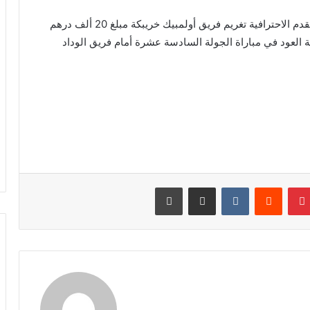
قررت لجنة الانضباط والتأديب بالعصبة الوطنية لكرة القدم الاحترافية تغريم فريق أولمبيك خريبكة مبلغ 20 ألف درهم
العود في مباراة الجولة السادسة عشرة أمام فريق الوداد
نتيريست
مشاركة عبر البريد
طباعة