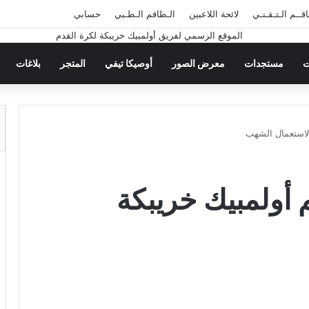
قــم الـتـقـنـي
لائحة اللاعبين
الـطاقم الـطـبي
حسابي
ت
مستجدات
معرض الصور
أوصيكا تيفي
المتجر
بلاغات
ة لاستعمال الشهب
يم أولمبيك خريبكة