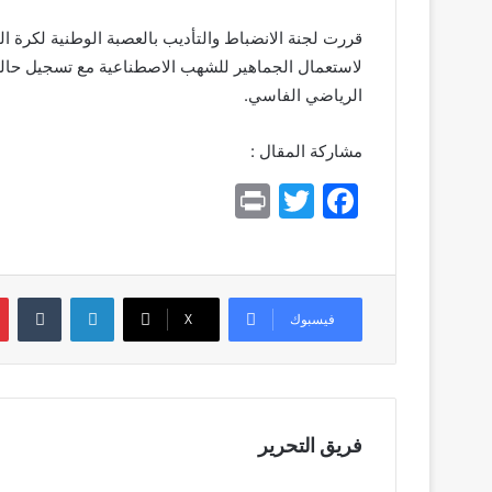
لاستعمال الجماهير للشهب الاصطناعية مع تسجيل حالة 
الرياضي الفاسي.
مشاركة المقال :
Pr
T
F
in
w
a
t
itt
c
er
e
لينكدإن
بي
فيسبوك
X
b
o
o
k
فريق التحرير