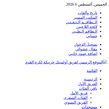
الخميس, أغسطس 6 2026
تاريخ وألقاب
المكتب المسير
الــطاقــم الـتـقـنـي
لائحة اللاعبين
الـطاقم الـطـبي
حسابي
تسجيل الدخول
مقال عشوائي
إضافة عمود جانبي
القائمة
الرئيسية
الفريق الأول
باقي الفئات
فريق الأمل
الفئات الصغرى
الفريق النسوي
مستجدات