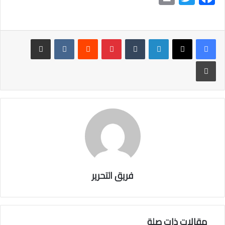
in
wi
ac
t
tt
e
er
b
لينكدإن
بينتيريست
مشاركة عبر البريد
o
طباعة
ok
فريق التحرير
مقالات ذات صلة