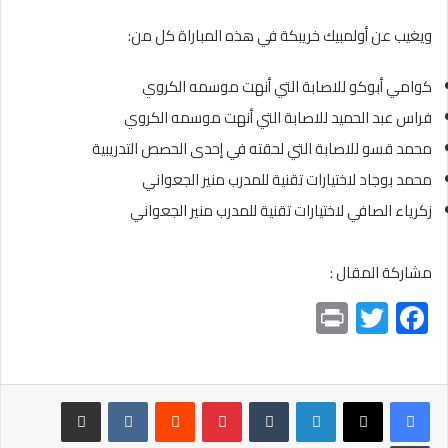
ويغيب عن أولمبيك خريبكة في هذه المباراة كل من:
كوامي أبوكو للاصابة التي أنهت موسمه الكروي
فراس عبد الحميد للاصابة التي أنهت موسمه الكروي
محمد قسو للاصابة التي لحقته في إحدى الحصص التدريبية
محمد بوجاد لاختيارات تقنية للمدرب منير الجعواني
زكرياء الصافي لاختيارات تقنية للمدرب منير الجعواني
مشاركة المقال :
Pr
T
F
in
wi
ac
t
tt
e
er
b
لينكدإن
بينتيريست
مشاركة عبر البريد
o
طباعة