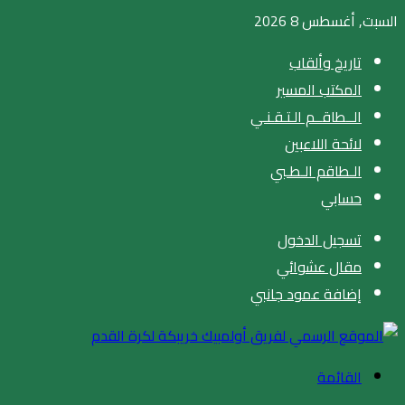
السبت, أغسطس 8 2026
تاريخ وألقاب
المكتب المسير
الــطاقــم الـتـقـنـي
لائحة اللاعبين
الـطاقم الـطـبي
حسابي
تسجيل الدخول
مقال عشوائي
إضافة عمود جانبي
القائمة