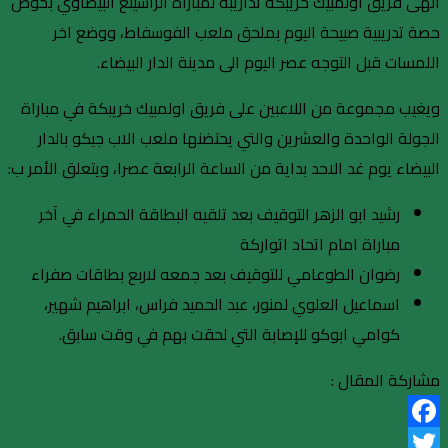
انهى فريق اولمبيك خريبكة تداريبه لمباراة الراسينغ البيضاوي بخوض
حصة تدريبية صبيحة اليوم بملحق ملعب الفوسفاط، ووضع اخر
اللمسات قبل التوجه عصر اليوم الى مدينة الدار البيضاء.
ويغيب مجموعة من اللاعبين على فريق اولمبيك خريبكة في مباراة
الجولة الواحدة والعشرين والتي يحتضنها ملعب الاب جيكو بالدار
البيضاء يوم غد الاحد بداية من الساعة الرابعة عصرا، ويتعلق الأمر ب:
رشيد ابو الزهر التوقيف بعد تلقيه البطاقة الحمراء في آخر
مباراة امام اتحاد اتواركة
رضوان الطوعامي للتوقيف بعد جمعه لاربع بطاقات صفراء
اسماعيل العلوي لمنور، عبد الحميد فراس، ابراهيم شهير،
كوامي ابوكو للإصابة التي لحقت بهم في وقت سابق.
مشاركة المقال :
Facebook