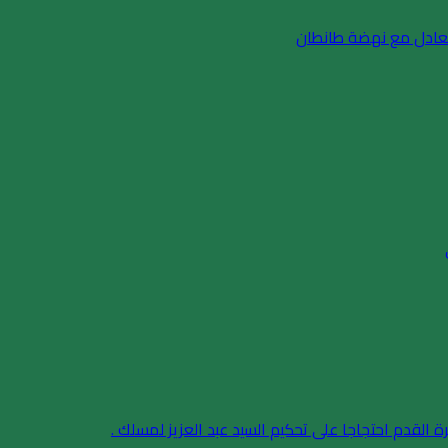
يتعادل مع نهضة طانطان
ة القدم احتجاجا على تحكيم السيد عبد العزيز لمسلك .