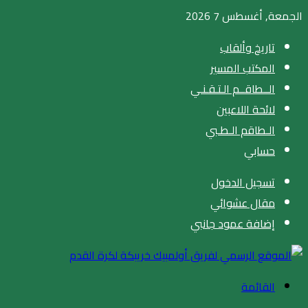
الجمعة, أغسطس 7 2026
تاريخ وألقاب
المكتب المسير
الــطاقــم الـتـقـنـي
لائحة اللاعبين
الـطاقم الـطـبي
حسابي
تسجيل الدخول
مقال عشوائي
إضافة عمود جانبي
القائمة