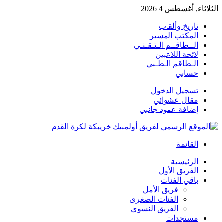
الثلاثاء, أغسطس 4 2026
تاريخ وألقاب
المكتب المسير
الــطاقــم الـتـقـنـي
لائحة اللاعبين
الـطاقم الـطـبي
حسابي
تسجيل الدخول
مقال عشوائي
إضافة عمود جانبي
القائمة
الرئيسية
الفريق الأول
باقي الفئات
فريق الأمل
الفئات الصغرى
الفريق النسوي
مستجدات