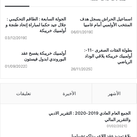
اسماعيل الحراش يسجل هدف
الجولة السابعة : الطاقم التحكيمي :
المنتخب الأولمبي أمام غامبيا
جلال جيد حكما لمباراة إتحاد طنجة و
أولمبيك خريبكة
06/01/2019
03/12/2019
بطولة الفئات الصغرى -11-:
أولمبيك خريبكة يفسخ عقد
أولمبيك خريبكة يلاقي الوداد
البوروندي ابدول فيستون
الرياضي
01/09/2022
26/11/2025
الأشهر
الأخيرة
تعليقات
الجمع العام العادي 2019-2020 : التقرير الادبي
والتقرير المالي
01/02/2021
بلاغ تمديد عقد اللاعب داكو تشيبامبا