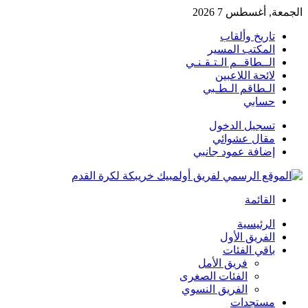
الجمعة, أغسطس 7 2026
تاريخ وألقاب
المكتب المسير
الــطاقــم الـتـقـنـي
لائحة اللاعبين
الـطاقم الـطـبي
حسابي
تسجيل الدخول
مقال عشوائي
إضافة عمود جانبي
القائمة
الرئيسية
الفريق الأول
باقي الفئات
فريق الأمل
الفئات الصغرى
الفريق النسوي
مستجدات