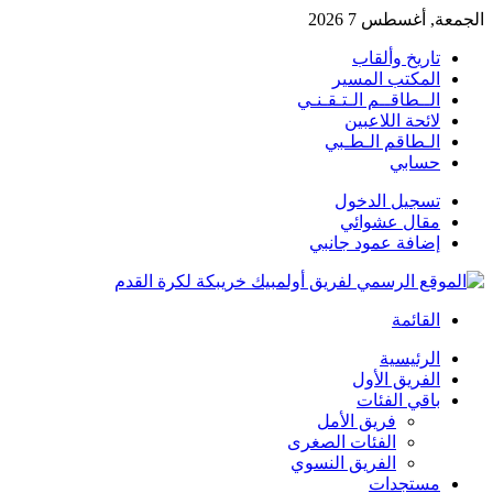
الجمعة, أغسطس 7 2026
تاريخ وألقاب
المكتب المسير
الــطاقــم الـتـقـنـي
لائحة اللاعبين
الـطاقم الـطـبي
حسابي
تسجيل الدخول
مقال عشوائي
إضافة عمود جانبي
القائمة
الرئيسية
الفريق الأول
باقي الفئات
فريق الأمل
الفئات الصغرى
الفريق النسوي
مستجدات