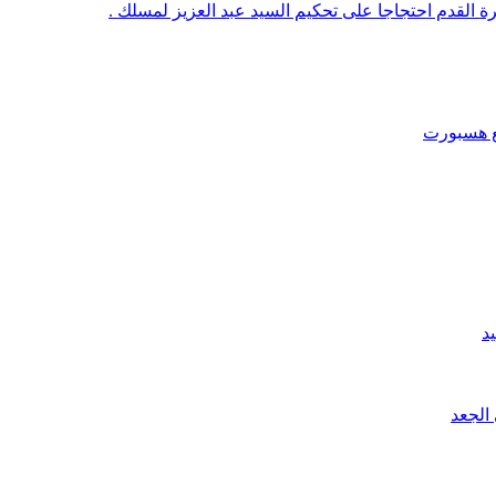
رة القدم احتجاجا على تحكيم السيد عبد العزيز لمسلك .
قع هسبورت
د