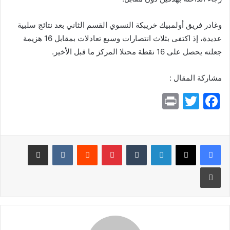
وغادر فريق أولمبيك خريبكة النسوي القسم الثاني بعد نتائج سلبية
عديدة، إذ اكتفى بثلاث انتصارات وسبع تعادلات بمقابل 16 هزيمة
جعلته يحصل على 16 نقطة محتلا المركز ما قبل الأخير.
مشاركة المقال :
Pr
T
F
in
w
a
t
itt
c
e
er
لينكدإن
بينتيريست
مشاركة عبر البريد
b
طباعة
o
o
k