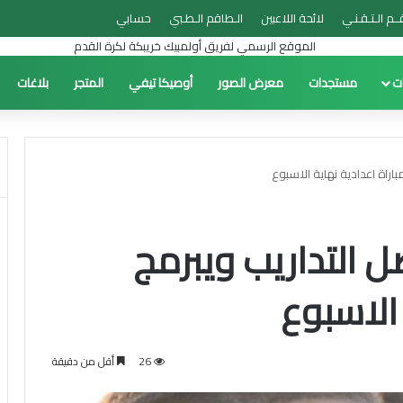
ــم الـتـقـنـي
لائحة اللاعبين
الـطاقم الـطـبي
حسابي
ات
مستجدات
معرض الصور
أوصيكا تيفي
المتجر
بلاغات
اراة اعدادية نهاية الاسبوع
ل التداريب ويبرمج
 الاسبوع
26
أقل من دقيقة