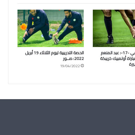
الطاقم التحكيمي -17-: عبد المنعم
الحصة التدريبية ليوم الثلاثاء 19 أبريل
اراة أولمبيك خريبكة
2022: صــور
يرة
19/04/2022