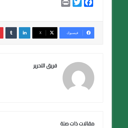
Pr
T
F
in
wi
ac
t
tt
e
er
b
لينكدإن
o
فيسبوك
X
ok
فريق التحرير
مقالات ذات صلة