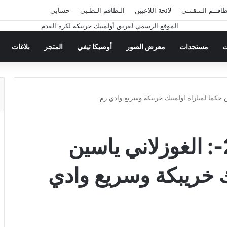
طاقــم الـتـقـنـي
لائحة اللاعبين
الـطاقم الـطـبي
حسابي
ت
مستجدات
معرض الصور
أوصيكا تيفي
المتجر
بلاغات
الطاقم التحكيمي -2-: الغوزلاني ياسين
ك خريبكة وسريع وادي