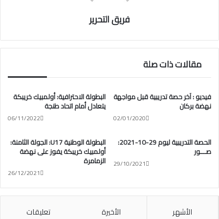
فريق التحرير
مقالات ذات صلة
فيديو : آخر حصة تدريبية قبل مواجهة
البطولة الاحترافية: أولمبيك خريبكة
نهضة بركان
يتعادل أمام اتحاد طنجة
06/11/2022
02/01/2020
الحصة التدريبية ليوم 29-10-2021:
البطولة الوطنية U17: الجولة الثامنة:
صـــور
أولمبيك خريبكة يفوز على نهضة
الزمامرة
29/10/2021
26/12/2021
الأشهر
الأخيرة
تعليقات