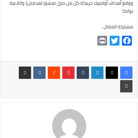
ووقع أهداف أولمبيك خريبكة كل من منى مبشور (هدفين)، واللاعبة
بوانكا
مشاركة المقال :
Pr
T
F
in
wi
ac
t
tt
e
er
b
لينكدإن
بينتيريست
مشاركة عبر البريد
o
طباعة
ok