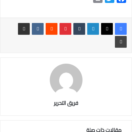
in
wi
ac
t
tt
e
er
b
لينكدإن
بينتيريست
مشاركة عبر البريد
o
طباعة
ok
فريق التحرير
مقالات ذات صلة