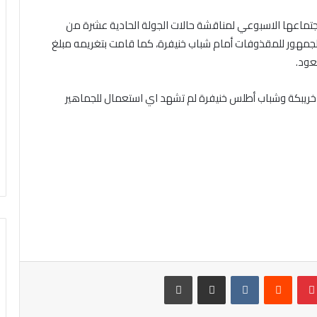
 اجتماعها الاسبوعي لمناقشة حالات الجولة الحادية عشرة من
الثاني، وقامت بتغريمه مبلغ 3750 لرمي الجمهور للمقذوفات أمام شباب خنيفرة، كما قامت بتغريمه مبلغ
يك خريبكة وشباب أطلس خنيفرة لم تشهد اي استعمال للجماهير
بينتيريست
مشاركة عبر البريد
طباعة