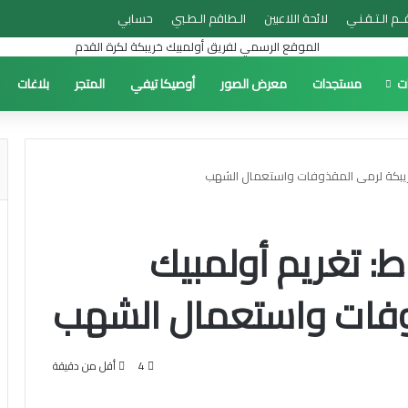
ــم الـتـقـنـي
لائحة اللاعبين
الـطاقم الـطـبي
حسابي
ات
مستجدات
معرض الصور
أوصيكا تيفي
المتجر
بلاغات
 خريبكة لرمى المقذوفات واستعمال الشهب
اط: تغريم أولمبيك
وفات واستعمال الشهب
4
أقل من دقيقة