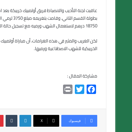
عاقبت لجنة التأديب والانضباط فريق أولمبيك خريبكة بعد
بطولة القسم 
18750 درهم لاستعمال الشهب ورميه مع تسجيل حالة العود.
لكن الغريب والمثير في هذه الغرامات، أن مباراة أولمب
الخريبكية للشهب الاصطناعية ورميها.
مشاركة المقال :
Pr
T
F
in
wi
ac
t
tt
e
er
b
لينكدإن
o
فيسبوك
X