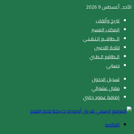
الأحد, أغسطس 9 2026
تاريخ وألقاب
المكتب المسير
الــطاقــم الـتـقـنـي
لائحة اللاعبين
الـطاقم الـطـبي
حسابي
تسجيل الدخول
مقال عشوائي
إضافة عمود جانبي
القائمة