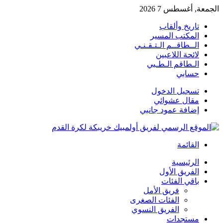
الجمعة, أغسطس 7 2026
تاريخ وألقاب
المكتب المسير
الــطاقــم الـتـقـنـي
لائحة اللاعبين
الـطاقم الـطـبي
حسابي
تسجيل الدخول
مقال عشوائي
إضافة عمود جانبي
القائمة
الرئيسية
الفريق الأول
باقي الفئات
فريق الأمل
الفئات الصغرى
الفريق النسوي
مستجدات