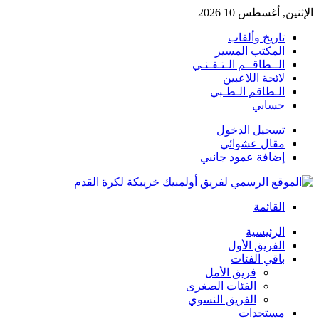
الإثنين, أغسطس 10 2026
تاريخ وألقاب
المكتب المسير
الــطاقــم الـتـقـنـي
لائحة اللاعبين
الـطاقم الـطـبي
حسابي
تسجيل الدخول
مقال عشوائي
إضافة عمود جانبي
القائمة
الرئيسية
الفريق الأول
باقي الفئات
فريق الأمل
الفئات الصغرى
الفريق النسوي
مستجدات