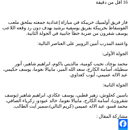
16
أقل من دقيقة
فاز فريق أولمبيك خريبكة في مباراة إعدادية جمعته بملحق ملعب
الفوسفاط بخريبكة بفريق يوسفية برشيد بهدف دون رد وقعه اللاعب
يوسف شقرون من ضربة خطأ جانبية في الجولة الثانية.
واعتمد المدرب أمين الزوبير على العناصر التالية:
الجولة الأولى:
محمد بوجاد، نجيب كومية، مالديني باكوم، ابراهيم شاهير، أنور
سطيلة، أسامة الكارح، سعد الله المير، مابيالا نغوما، يوسف حكيمي،
عبد الاله عميمي، أيوب كعداوي.
الجولة الثانية:
ياسين كحلوش، زهير قطبي، يوسف عكادي، ابراهيم شاهير (يوسف
شقرون)، أسامة الكارح، مابيالا نغوما، خالد عبودو، زكرياء الصافي،
محمد قسو، عبد الاله عميمي (كريم التالي)،سمير آيت الطالب.
مشاركة المقال :