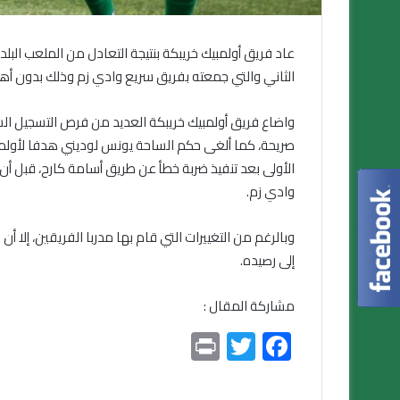
عاد فريق أولمبيك خريبكة بنتيجة التعادل من الملعب الب
الثاني والتي جمعته بفريق سريع وادي زم وذلك بدون أه
واضاع فريق أولمبيك خريبكة العديد من فرص التسجيل السان
صريحة، كما ألغى حكم الساحة يونس لوديني هدفا لأولمبي
الأولى بعد تنفيذ ضربة خطأ عن طريق أسامة كارح، قبل أ
وادي زم.
وبالرغم من التغييرات التي قام بها مدربا الفريقين، إلا 
إلى رصيده.
مشاركة المقال :
Pr
T
F
in
wi
ac