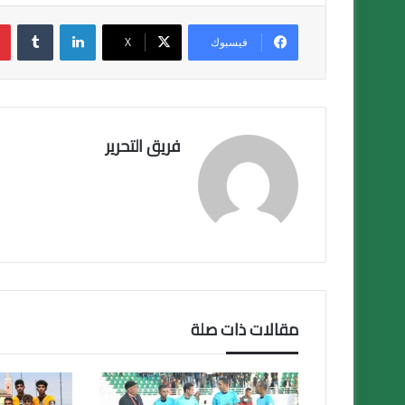
t
tt
e
er
b
لينكدإن
o
فيسبوك
X
ok
فريق التحرير
مقالات ذات صلة