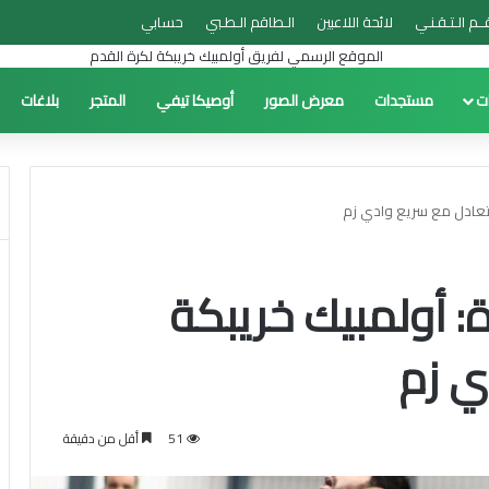
ــم الـتـقـنـي
لائحة اللاعبين
الـطاقم الـطـبي
حسابي
ات
مستجدات
معرض الصور
أوصيكا تيفي
المتجر
بلاغات
يتعادل مع سريع وادي زم
: أولمبيك خريبكة
ي زم
51
أقل من دقيقة