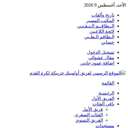
الأحد, أغسطس 9 2026
تاريخ وألقاب
المكتب المسير
الــطاقــم الـتـقـنـي
لائحة اللاعبين
الـطاقم الـطـبي
حسابي
تسجيل الدخول
مقال عشوائي
إضافة عمود جانبي
القائمة
الرئيسية
الفريق الأول
باقي الفئات
فريق الأمل
الفئات الصغرى
الفريق النسوي
مستجدات