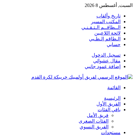
السبت, أغسطس 8 2026
تاريخ وألقاب
المكتب المسير
الــطاقــم الـتـقـنـي
لائحة اللاعبين
الـطاقم الـطـبي
حسابي
تسجيل الدخول
مقال عشوائي
إضافة عمود جانبي
القائمة
الرئيسية
الفريق الأول
باقي الفئات
فريق الأمل
الفئات الصغرى
الفريق النسوي
مستجدات