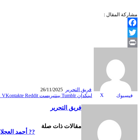
مشاركة المقال :
Facebook
Twitter
Print
فريق التحرير
26/11/2025
X
فيسبوك
لينكدإن
بينتيريست
م
فريق التحرير
مقالات ذات صلة
?? أحمد العجلا