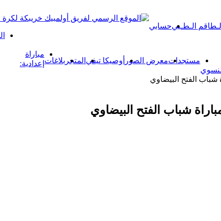
لـطاقم الـطـبي
حسابي
ال
مباراة
مستجدات
معرض الصور
أوصيكا تيفي
المتجر
بلاغات
إعدادية:
لنسوي
ة شباب الفتح البيضاوي
باراة شباب الفتح البيضاوي