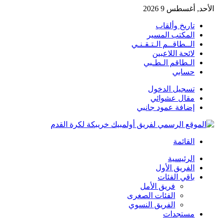
الأحد, أغسطس 9 2026
تاريخ وألقاب
المكتب المسير
الــطاقــم الـتـقـنـي
لائحة اللاعبين
الـطاقم الـطـبي
حسابي
تسجيل الدخول
مقال عشوائي
إضافة عمود جانبي
القائمة
الرئيسية
الفريق الأول
باقي الفئات
فريق الأمل
الفئات الصغرى
الفريق النسوي
مستجدات