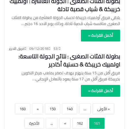
بطولة الفئات الصغرى : الجولة العاشرة : أولمبيك
خريبكة & شباب قصبة تادلة
يلاقي فريق أولمبيك خريبكة لحساب الجولة العاشرة من بطولة الفئات
الصغرى منافسه شباب قصبة تادلة، وذلك يوم الاحد 16 دجنبر…
أكمل القراءة »
53
09/12/2018
فريق التحرير
بطولة الفئات الصغرى : نتائج الجولة التاسعة:
اولمبيك خريبكة & حسنية أكادير
فريق أقل من 15 سنة ينهزم بهدف لصفر بملعب مركز التكوين
بخريبكة فريق أقل من 17 سنة يعود بالتعادل الإيجابي…
أكمل القراءة »
« الأولى
...
140
150
«
160
161
162
»
...
الأخيرة