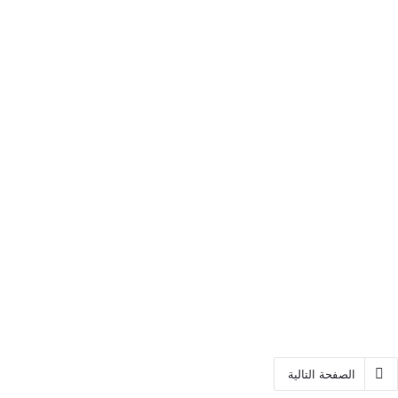
الجمعة 05 دجنبر 2025
صور من الحصة التدريبية ليوم
الاربعاء 3 دجنبر 2025 بالناظور
الصفحة التالية